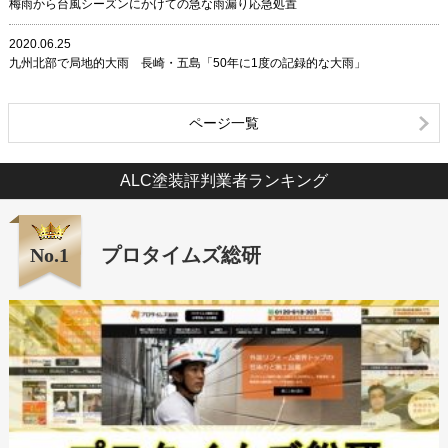
梅雨から台風シーズンにかけての急な雨漏り応急処置
2020.06.25
九州北部で局地的大雨 長崎・五島「50年に1度の記録的な大雨」
ページ一覧
ALC塗装評判業者ランキング
No.1
プロタイムズ総研