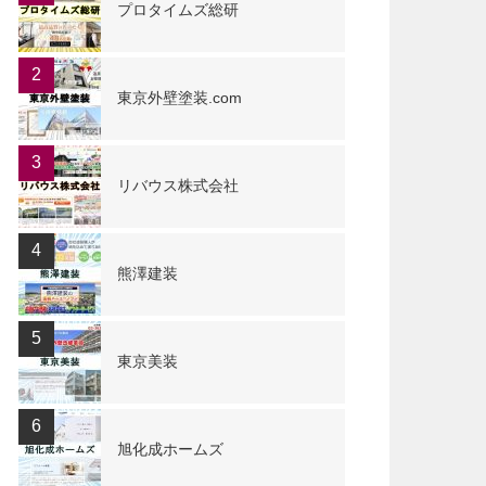
プロタイムズ総研
2
東京外壁塗装.com
3
リバウス株式会社
4
熊澤建装
5
東京美装
6
旭化成ホームズ