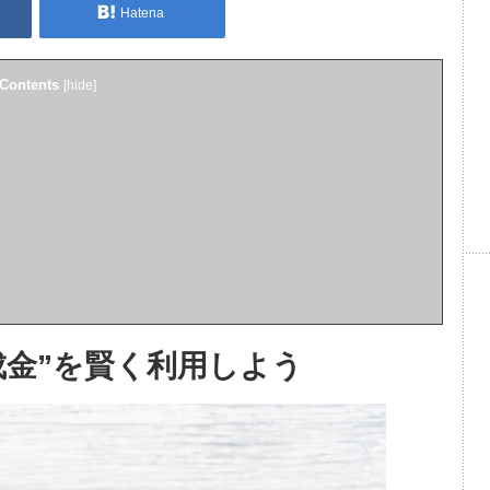
Hatena
Contents
[
hide
]
成金”を賢く利用しよう