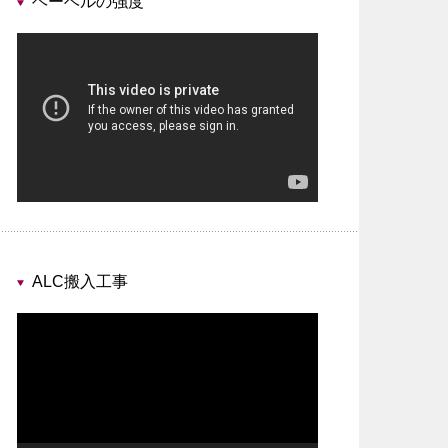
ヘーベルの強度
動
画
プ
レ
ー
ヤ
ー
ALC搬入工事
動
画
プ
レ
ー
ヤ
ー