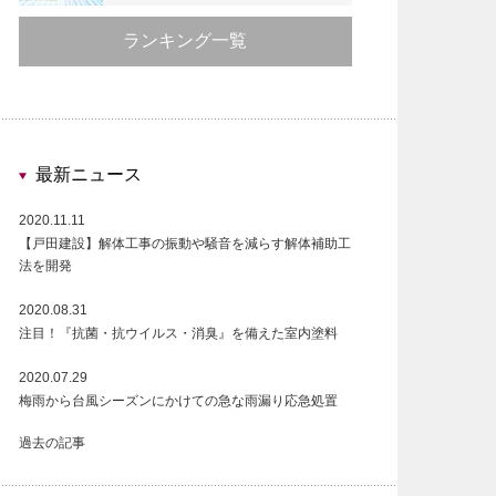
ランキング一覧
最新ニュース
2020.11.11
【戸田建設】解体工事の振動や騒音を減らす解体補助工
法を開発
2020.08.31
注目！『抗菌・抗ウイルス・消臭』を備えた室内塗料
2020.07.29
梅雨から台風シーズンにかけての急な雨漏り応急処置
過去の記事