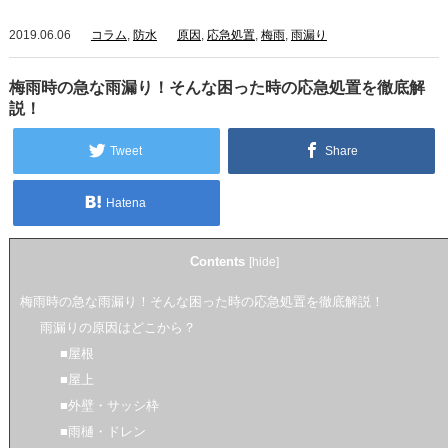
2019.06.06
コラム
,
防水
原因
,
応急処置
,
梅雨
,
雨漏り
梅雨時の急な雨漏り！そんな困った時の応急処置を徹底解
説！
Tweet
Share
Hatena
Contents
[
hide
]
梅雨時の急な雨漏り！そんな困った時の応急処置を徹底解説！
雨漏りの原因はどこから？
■屋根
■屋上
■外壁・サッシ枠
■雨樋・ドレン