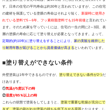
す。日本の住宅の平均寿命は約30年と言われていますが、この住宅
の建材を保護している塗膜の寿命はそれより短く、
新築時に使用さ
れている塗料で5～6年、フッ素樹脂塗料でも15年前後
と言われてい
ます。そのため家を守っていくには、住宅の一生の間に2～3回、表
層の塗膜の寿命に応じて塗り替えが必要となってきます。よって、
定期的(約10年)に塗り替えをすることにより、
家の美観を維持した
り耐用年数が延びることから資産価値が高まる
といわれています。
■塗り替えができない条件
外壁塗装は1年中できるものですが、
塗り替えできない条件が2つ
だ
けあります。
①
気温が5度以下の時
②
湿度が85％以上の時
これらの状態で塗装をしてしまうと、
塗装で重要な乾燥が充分にで
きず、塗装の剥がれや塗装の持ちを低下させる原因
となります。し