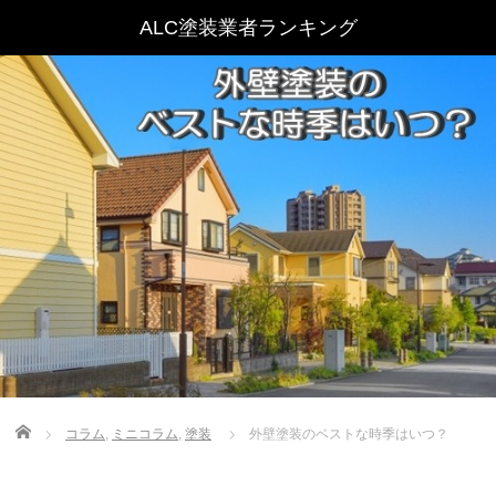
Home
コラム
,
ミニコラム
,
塗装
外壁塗装のベストな時季はいつ？