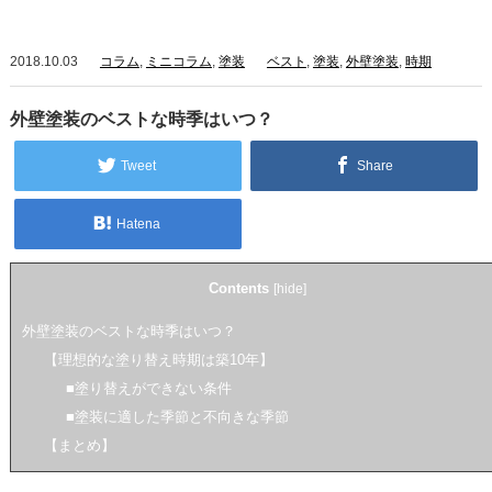
2018.10.03
コラム
,
ミニコラム
,
塗装
ベスト
,
塗装
,
外壁塗装
,
時期
外壁塗装のベストな時季はいつ？
Tweet
Share
Hatena
Contents
[
hide
]
外壁塗装のベストな時季はいつ？
【理想的な塗り替え時期は築10年】
■塗り替えができない条件
■塗装に適した季節と不向きな季節
【まとめ】