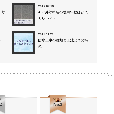
2019.07.19
」塗
ALC外壁塗装の耐用年数はどれ
くらい？～…
2018.11.21
ト
防水工事の種類と工法とその特
徴
2
No.3