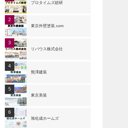
プロタイムズ総研
2
東京外壁塗装.com
3
リバウス株式会社
4
熊澤建装
5
東京美装
6
旭化成ホームズ