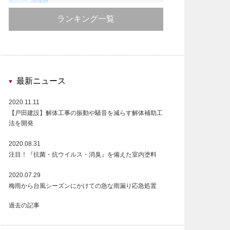
ランキング一覧
最新ニュース
2020.11.11
【戸田建設】解体工事の振動や騒音を減らす解体補助工
法を開発
2020.08.31
注目！『抗菌・抗ウイルス・消臭』を備えた室内塗料
2020.07.29
梅雨から台風シーズンにかけての急な雨漏り応急処置
過去の記事