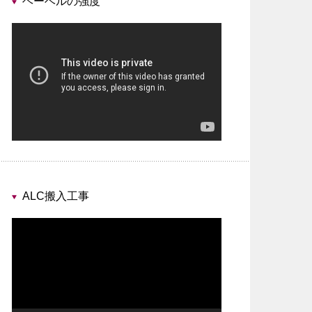
ヘーベルの強度
動
画
プ
レ
ー
ヤ
ー
ALC搬入工事
動
画
プ
レ
ー
ヤ
ー